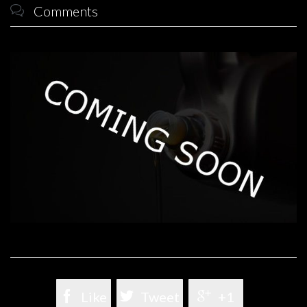
Comments


Like

Tweet

+1