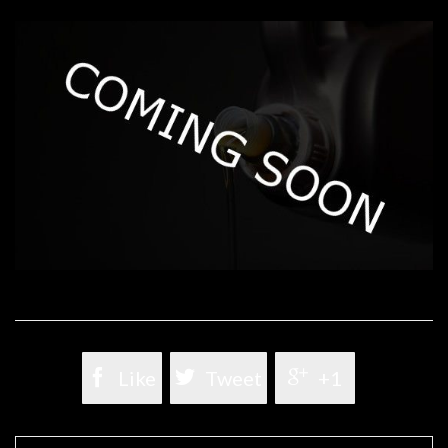

Like

Tweet

+1