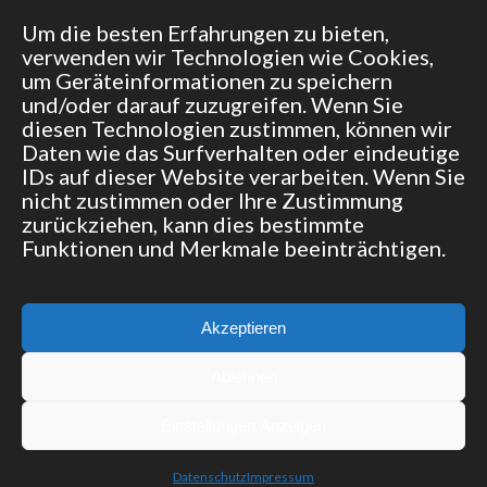
Um die besten Erfahrungen zu bieten,
Your email address will not be published.
verwenden wir Technologien wie Cookies,
um Geräteinformationen zu speichern
Save my name, email, and website in this browser
und/oder darauf zuzugreifen. Wenn Sie
for the next time I comment.
diesen Technologien zustimmen, können wir
Daten wie das Surfverhalten oder eindeutige
IDs auf dieser Website verarbeiten. Wenn Sie
nicht zustimmen oder Ihre Zustimmung
zurückziehen, kann dies bestimmte
Funktionen und Merkmale beeinträchtigen.
© 2015 Team Boxenstop | Made with ♥ by
bbk it service GmbH
Akzeptieren
Ablehnen
Soziale Netzwerke:

Einstellungen Anzeigen
Impressum
Datenschutz
|
Datenschutz
Impressum