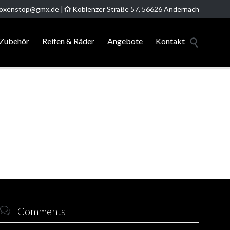
oxenstop@gmx.de
|
Koblenzer Straße 57, 56626 Andernach

Skip
 Zubehör
Reifen & Räder
Angebote
Kontakt

to
content
Comments
