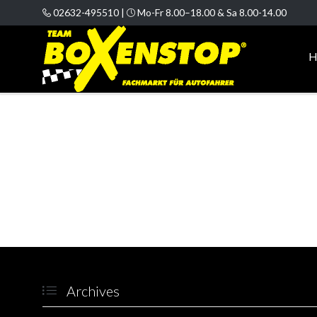
02632-495510 |
Mo-Fr 8.00–18.00 & Sa 8.00-14.00


H
Archives
