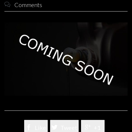
Comments


Like

Tweet

+1